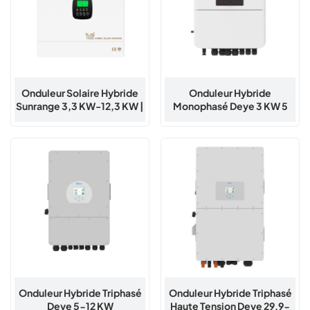
Onduleur Solaire Hybride
Onduleur Hybride
Sunrange 3,3 KW-12,3 KW |
Monophasé Deye 3 KW 5
Onduleur De Stockage
KW 6 KW
D'énergie Connecté Au
Réseau Et Hors Réseau
Onduleur Hybride Triphasé
Onduleur Hybride Triphasé
Deye 5-12 KW
Haute Tension Deye 29,9-