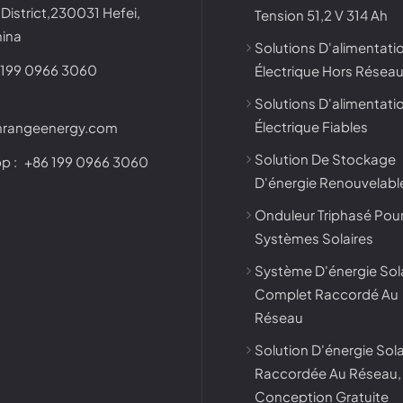
District,230031 Hefei,
Tension 51,2 V 314 Ah
hina
Solutions D'alimentati
 199 0966 3060
Électrique Hors Résea
Solutions D'alimentati
Électrique Fiables
nrangeenergy.com
Solution De Stockage
p :
+86 199 0966 3060
D'énergie Renouvelabl
Onduleur Triphasé Pou
Systèmes Solaires
Système D'énergie Sol
Complet Raccordé Au
Réseau
Solution D'énergie Sola
Raccordée Au Réseau,
Conception Gratuite