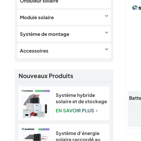
Onduleur solaire
Module solaire
Système de montage
Accessoires
Nouveaux Produits
Système hybride
Batt
solaire et de stockage
d'énergie évolutif de
EN SAVOIR PLUS
5 à 30 kW pour les
maisons et les petites
entreprises
Système d'énergie
solaire raccordé au