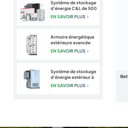
Système de stockage
d'énergie C&L de 500
kW, 1 MW, 2 MW, 3
EN SAVOIR PLUS
MW et 5 MW
Armoire énergétique
extérieure avancée
avec sécurité intégrée
EN SAVOIR PLUS
| Système de batterie
LiFePO4 50 kW / 120
kWh
Système de stockage
Bat
d'énergie extérieur à
refroidissement
EN SAVOIR PLUS
liquide 193-261 kWh |
Armoire de stockage
d'énergie LiFePO4
pour applications
commerciales et
industrielles