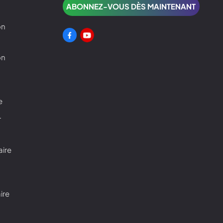
on
u
on
e
r
aire
ire