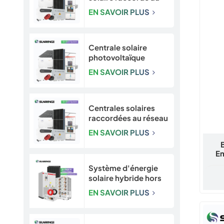
réseau Sunrange de
EN SAVOIR PLUS
10 à 50 kW
Centrale solaire
photovoltaïque
Sunrange de 50 kW à
EN SAVOIR PLUS
500 kW raccordée au
réseau pour projets
commerciaux et
industriels
Centrales solaires
raccordées au réseau
de 500 kW, 1 MW, 1,5
EN SAVOIR PLUS
MW, 2 MW et 3 MW
pour projets
Em
commerciaux et de
services publics
Système d'énergie
solaire hybride hors
réseau de 30 kW, 50
EN SAVOIR PLUS
kW, 100 kW, 250 kW
et 500 kW