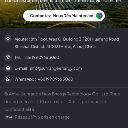
durable est un défi commun à l'échelle mondiale. Nous sommes
un fabricant international de modules solaires.
Contactez-Nous Dès Maintenant
Ajouter : 8th Floor, Area G, Building 3, 1201 Huafeng Road
Shushan District,230031 Hefei, Anhui, China
Tél. :
+86 199 0966 3060
E-mail :
info@sunrangeenergy.com
WhatsApp :
+86 199 0966 3060
© Anhui Sunrange New Energy Technology Co., Ltd. Tous
droits réservés. |
Plan du site
|
Xml
|
politique de
confidentialité
Réseau IPv6 pris en charge