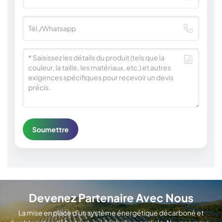
5. Dans les situations suivantes,
Sunrange se réserve le droit de
refuser le service après-vente : le
client démonte le produit sans
autorisation ; le problème du
produit n’est pas dû à un défaut de
technologie ou de matériaux ; le
Soumettre
produit ne répond pas aux
conditions de garantie ; le produit
n’est pas fabriqué par l’entreprise ;
Devenez Partenaire Avec Nous
La mise en place d'un système énergétique décarboné et