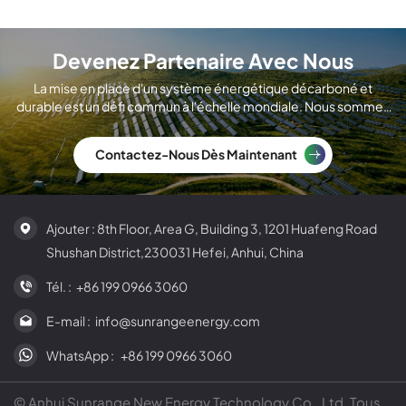
Devenez Partenaire Avec Nous
La mise en place d'un système énergétique décarboné et
durable est un défi commun à l'échelle mondiale. Nous sommes
un fabricant international de modules solaires.
Contactez-Nous Dès Maintenant
Ajouter : 8th Floor, Area G, Building 3, 1201 Huafeng Road
Shushan District,230031 Hefei, Anhui, China
Tél. :
+86 199 0966 3060
E-mail :
info@sunrangeenergy.com
WhatsApp :
+86 199 0966 3060
© Anhui Sunrange New Energy Technology Co., Ltd. Tous