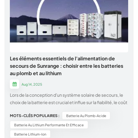
Les éléments essentiels de l'alimentation de
secours de Sunrange : choisir entre les batteries
au plomb et au lithium
Aug 14, 2025
Lors de la conception d'un système solaire de secours, le
choix de la batterie est crucial et influe sur la fiabilité, le coût
et les performances à long terme. Chez Sunrange, nous
MOTS-CLÉS POPULAIRES :
Batterie Au Plomb-Acide
sommes spécialisés dans les batteries au lithium de pointe
et les solutions robustes au plomb-acide, afin de vous
Batterie Au Lithium Performante Et Efficace
garantir la solution idéale. Voici un comparatif pratique,
Batterie Lithium-Ion