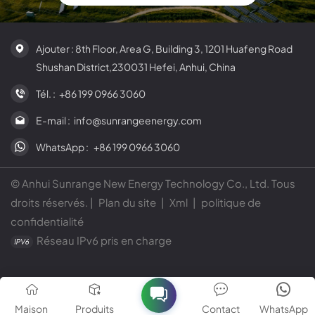
Ajouter : 8th Floor, Area G, Building 3, 1201 Huafeng Road
Shushan District,230031 Hefei, Anhui, China
Tél. :
+86 199 0966 3060
E-mail :
info@sunrangeenergy.com
WhatsApp :
+86 199 0966 3060
© Anhui Sunrange New Energy Technology Co., Ltd. Tous
droits réservés. |
Plan du site
|
Xml
|
politique de
confidentialité
Réseau IPv6 pris en charge
Maison
Produits
Contact
WhatsApp