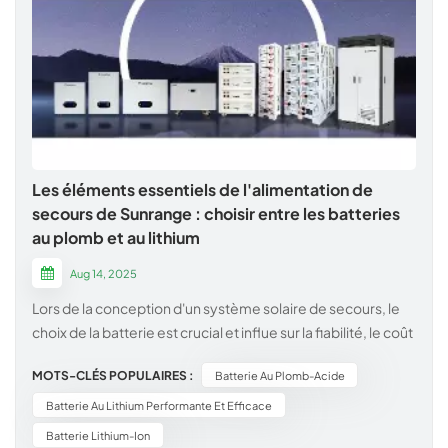
Les éléments essentiels de l'alimentation de
secours de Sunrange : choisir entre les batteries
au plomb et au lithium
Aug 14, 2025
Lors de la conception d'un système solaire de secours, le
choix de la batterie est crucial et influe sur la fiabilité, le coût
et les performances à long terme. Chez Sunrange, nous
MOTS-CLÉS POPULAIRES :
Batterie Au Plomb-Acide
sommes spécialisés dans les batteries au lithium de pointe
et les solutions robustes au plomb-acide, afin de vous
Batterie Au Lithium Performante Et Efficace
garantir la solution idéale. Voici un comparatif pratique,
Batterie Lithium-Ion