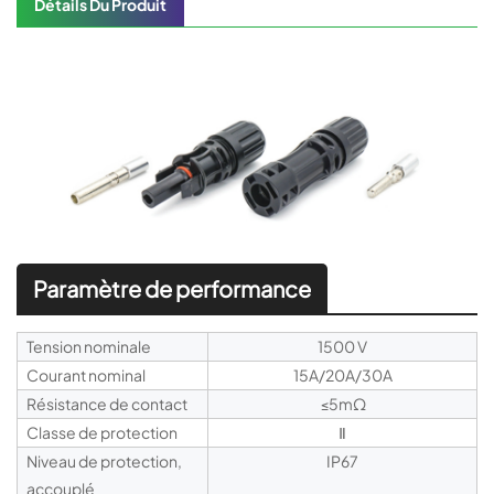
Détails Du Produit
Paramètre de performance
Tension nominale
1500 V
Courant nominal
15A/20A/30A
Résistance de contact
≤5mΩ
Classe de protection
Ⅱ
Niveau de protection,
IP67
accouplé