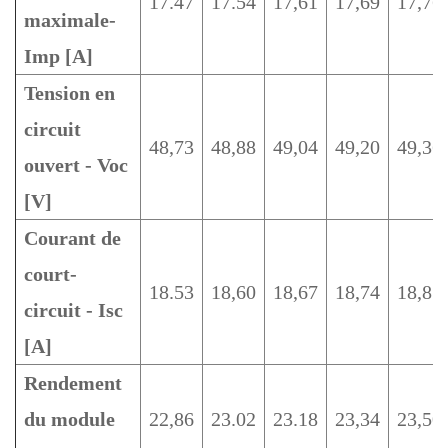
17.47
17.54
17,61
17,69
17,76
maximale-
Imp [A]
Tension en
circuit
48,73
48,88
49,04
49,20
49,36
ouvert - Voc
[V]
Courant de
court-
18.53
18,60
18,67
18,74
18,81
circuit - Isc
[A]
Rendement
du module
22,86
23.02
23.18
23,34
23,50