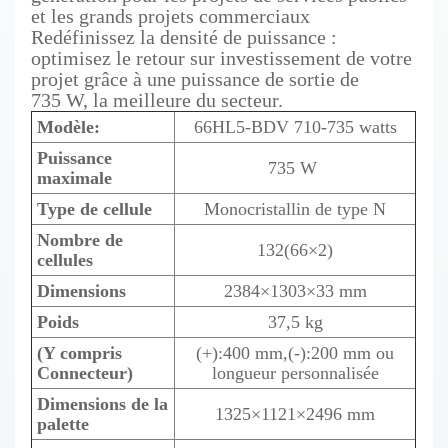
et les grands projets commerciaux
Redéfinissez la densité de puissance :
optimisez le retour sur investissement de votre
projet grâce à une puissance de sortie de
735 W, la meilleure du secteur.
Modèle:
66HL5-BDV 710-735 watts
Puissance
735 W
maximale
Type de cellule
Monocristallin de type N
Nombre de
132(66×2)
cellules
Dimensions
2384×1303×33 mm
Poids
37,5 kg
(Y compris
(+):400 mm,(-):200 mm ou
Connecteur)
longueur personnalisée
Dimensions de la
1325×1121×2496 mm
palette