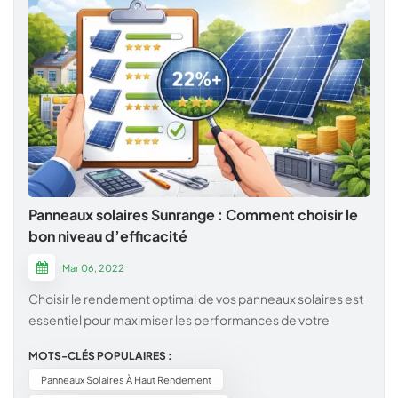
Panneaux solaires Sunrange : Comment choisir le
bon niveau d’efficacité
Mar 06, 2022
Choisir le rendement optimal de vos panneaux solaires est
essentiel pour maximiser les performances de votre
système. Chez Sunrange, nous proposons une gamme
MOTS-CLÉS POPULAIRES :
complète, allant des panneaux à rendement standard
Panneaux Solaires À Haut Rendement
fiables aux modules haut de gamme à haut rendement.